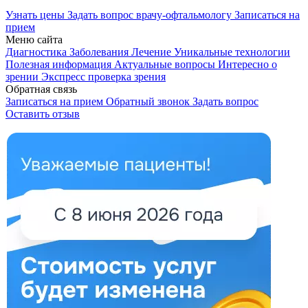
Узнать цены
Задать вопрос врачу-офтальмологу
Записаться на
прием
Меню сайта
Диагностика
Заболевания
Лечение
Уникальные технологии
Полезная информация
Актуальные вопросы
Интересно о
зрении
Экспресс проверка зрения
Обратная связь
Записаться на прием
Обратный звонок
Задать вопрос
Оставить отзыв