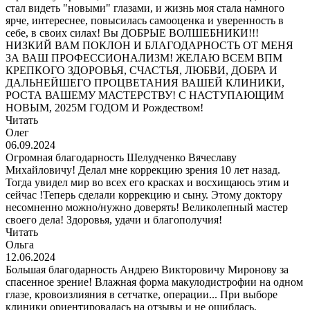
стал видеть "новыми" глазами, и жизнь моя стала намного
ярче, интереснее, повысилась самооценка и уверенность в
себе, в своих силах! Вы ДОБРЫЕ ВОЛШЕБНИКИ!!!
НИЗКИЙ ВАМ ПОКЛОН И БЛАГОДАРНОСТЬ ОТ МЕНЯ
ЗА ВАШ ПРОФЕССИОНАЛИЗМ! ЖЕЛАЮ ВСЕМ ВПМ
КРЕПКОГО ЗДОРОВЬЯ, СЧАСТЬЯ, ЛЮБВИ, ДОБРА И
ДАЛЬНЕЙШЕГО ПРОЦВЕТАНИЯ ВАШЕЙ КЛИНИКИ,
РОСТА ВАШЕМУ МАСТЕРСТВУ! С НАСТУПАЮЩИМ
НОВЫМ, 2025М ГОДОМ И Рождеством!
Читать
Олег
06.09.2024
Огромная благодарность Шелудченко Вячеславу
Михайловичу! Делал мне коррекцию зрения 10 лет назад.
Тогда увидел мир во всех его красках и восхищаюсь этим и
сейчас !Теперь сделали коррекцию и сыну. Этому доктору
несомненно можно/нужно доверять! Великолепный мастер
своего дела! Здоровья, удачи и благополучия!
Читать
Ольга
12.06.2024
Большая благодарность Андрею Викторовичу Миронову за
спасенное зрение! Влажная форма макулодистрофии на одном
глазе, кровоизлияния в сетчатке, операции... При выборе
клиники ориентировалась на отзывы и не ошиблась,