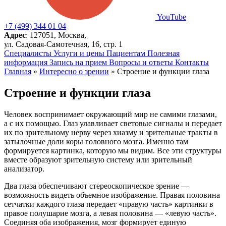
YouTube
+7 (499) 344 01 04
Адрес
: 127051, Москва,
ул. Садовая-Самотечная, 16, стр. 1
Специалисты
Услуги и цены
Пациентам
Полезная
информация
Запись на прием
Вопросы и ответы
Контакты
Главная
»
Интересно о зрении
»
Строение и функции глаза
Строение и функции глаза
Человек воспринимает окружающий мир не самими глазами,
а с их помощью. Глаз улавливает световые сигналы и передает
их по зрительному нерву через хиазму и зрительные тракты в
затылочные доли коры головного мозга. Именно там
формируется картинка, которую мы видим. Все эти структуры
вместе образуют зрительную систему или зрительный
анализатор.
Два глаза обеспечивают стереоскопическое зрение —
возможность видеть объемное изображение. Правая половина
сетчатки каждого глаза передает «правую часть» картинки в
правое полушарие мозга, а левая половина — «левую часть».
Соединяя оба изображения, мозг формирует единую