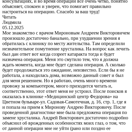
консультациях, и во время операции всё очень чётко, понятно
объясняет, спокоен и уверен, что помогает правильно
настроиться на операцию. Спасибо за ваш труд!
Читать
Людмила
05.12.2025
Мое знакомство с врачом Мироновым Андреем Викторовичем
произошло достаточно банально, при ухудшении зрения я
обратилась с клинику по месту жительства. Там определили
незначительное помутнение хрусталика. На вопрос как лечить
был дан ответ вот когда созреет катаракта тогда и будет
назначена операция. Меня это смутило тем, что я должна
ждать момента, когда мне будет сделана операция. А сколько
будет продолжаться это ожидание, неизвестно. Если бы я не
работала, а находилась дома, возможно данный совет и был
для меня решением. Но я работаю, очень много времени
провожу за компьютером, много приходится читать и,
соответственно, этот ответ меня не устроил. После поисков я
оказалась в клинике «Медицинский центр Федорова» на
Цветном бульваре-ул. Садовая-Самотечная, д. 16, стр. 1, где я
и попала на прием к Миронову Андрею Викторовичу. После
проведенной диагностике мне была предложена операция по
замене хрусталика. Андрей Викторович достаточно подробно
объяснил об врожденных особенностях моих глаз, о том, что
от данной операции мне не уйти (рано или поздно ее