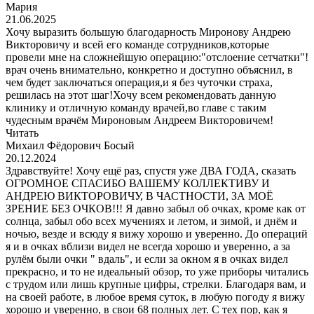
Мария
21.06.2025
Хочу выразить большую благодарность Миронову Андрею
Викторовичу и всей его команде сотрудников,которые
провели мне на сложнейшую операцию:"отслоение сетчатки"!
врач очень внимательно, конкретно и доступно объяснил, в
чем будет заключаться операция,и я без чуточки страха,
решилась на этот шаг!Хочу всем рекомендовать данную
клинику и отличную команду врачей,во главе с таким
чудесным врачём Мироновым Андреем Викторовичем!
Читать
Михаил Фёдорович Босый
20.12.2024
Здравствуйте! Хочу ещё раз, спустя уже ДВА ГОДА, сказать
ОГРОМНОЕ СПАСИБО ВАШЕМУ КОЛЛЕКТИВУ И
АНДРЕЮ ВИКТОРОВИЧУ, В ЧАСТНОСТИ, ЗА МОЁ
ЗРЕНИЕ БЕЗ ОЧКОВ!!! Я давно забыл об очках, кроме как от
солнца, забыл обо всех мучениях и летом, и зимой, и днём и
ночью, везде и всюду я вижу хорошо и уверенно. До операций
я и в очках вблизи видел не всегда хорошо и уверенно, а за
рулём были очки " вдаль", и если за окном я в очках видел
прекрасно, и то не идеальный обзор, то уже приборы читались
с трудом или лишь крупные цифры, стрелки. Благодаря вам, и
на своей работе, в любое время суток, в любую погоду я вижу
хорошо и уверенно, в свои 68 полных лет. С тех пор, как я