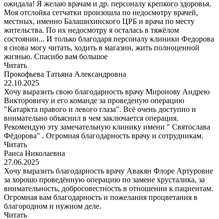
ожидала! Я желаю врачам и др. персоналу крепкого здоровья.
Моя отслойка сетчатки произошла по недосмотру врачей,
местных, именно Балашихинского ЦРБ и врача по месту
жительства. По их недосмотру я осталась в тяжёлом
состоянии... И только благодаря персоналу клиники Федорова
я снова могу читать, ходить в магазин, жить полноценной
жизнью. Спасибо вам большое
Читать
Прокофьева Татьяна Александровна
22.10.2025
Хочу выразить свою благодарность врачу Миронову Андрею
Викторовичу и его команде за проведеную операцию
"Катаркта правого и левого глаза". Всё очень доступно и
внимательно объяснил в чем заключается операция.
Рекомендую эту замечательную клинику имени " Святослава
Фёдорова" . Огромная благодарность врачу и сотрудникам.
Читать
Раиса Николаевна
27.06.2025
Хочу выразить благодарность врачу Авакян Флоре Артуровне
за хорошо проведённую операцию по замене хрусталика, за
внимательность, добросовестность в отношении к пациентам.
Огромная вам благодарность и пожелания процветания в
благородном и нужном деле.
Читать