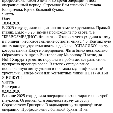
профессионал своего дела и во время операции и пост
операционный период. Огромное Вам спасибо Светлана
Валерьевна. Врач с большой буквы.
Читать
Олег
18.04.2026
В 2025 году сделали операцию по замене хрусталика. Правый
глазик. Было - 5,25, замена происходила по квоте, т. е.
"БЕЗВОЗМЕЗДНО", бесплатно. Итог - от чего уходили к тому
и пришли - итоговое значение остроты минус 4,5. Контактную
линзу каждое утро втыкивать надо было. "СПАСИБО" врачу,
которая меня в Калуге оперировала. Жить было невыносимо.
Обратился к Андрею Викторовичу Миронову. Платно, да.
Но!!! Хирург грамотно подошел к проблеме, все разъяснил,
прекрасно прооперировал. В итоге - старую ранее
поставленную линзу удалил и поставил мультифокальный
хрусталик. Теперь очки или контактные линзы НЕ НУЖНЫ!
Я ВИЖУ!!!
Читать
Екатерина
02.02.2026
В конце 2025 года делала операцию из-за катаракты и острой
глаукомы. Огромная благодарность врачу-хирургу -
Сороколетову Григорию Владимировичу за проведённую
операцию. Профессионал с большой буквы! И на