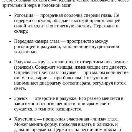
зрительный нерв в головной мозг.
Роговица — прозрачная оболочка спереди глаза. Не
содержит сосудов, обладает высокой преломляющей
силой и входит в оптическую систему. Переходит в
склеру.
Передняя камера глаза — пространство между
роговицей и радужкой, заполненное внутриглазной
жидкостью.
Радужка — круглая пластинка с отверстием посередине
(зрачком). Содержит мышцы, изменяющие его диаметр.
Определяет цвет глаз: голубые — при малом количестве
пигмента, карие — при большом. По функции
напоминает диафрагму фотоаппарата, регулируя поток
света.
Зрачок — отверстие в радужке. Его размер меняется в
зависимости от освещенности: при ярком свете
сужается, в темноте расширяется.
Хрусталик — прозрачная эластичная «линза» глаза.
Может менять форму, позволяя видеть и близкие, и
дальние предметы. Держится на ресничном пояске и