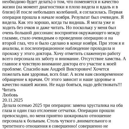
необходимо будет делать) о том, что поменяется и качество
жизни (на момент диагностики я плохо видела и вдаль и в
близи) И после небольших колебаний, я согласилась. Первая
операция прошла в начале ноября. Результат был очевиден. Я
видела. Как это хорошо, когда ты видишь. Я могла уже и
ходить без очков и даже читать. Но поскольку у меня был
очень большой диссонанс восприятия окружающего между
глазами, стало очевидным о проведении операцию и на
второй глаз, что и было сделано в конце ноября. При этом я и
анализы, и послеоперационное наблюдение проходила и
прохожу у этого доктора. Хочу отметить слаженную работу
всего персонала их заботу и внимание. Отсутствие хамства. А
главное я чувствую внимание доктора его участие к моей
проблеме. Спасибо вам Андрей Викторович! Хочется
пожелать вам здоровья, всех благ. А всем нам своевременное
обращение к врачам. От этого зависит и наше здоровье и
качество нашей жизни. Не надо бояться, надо действовать!!!
Читать
Любовь
20.11.2025
Делала осенью 2025 три операции: замена хрусталика на оба
глаза и один глаз отслоение сетчатки. Операции прошли
превосходно, но меня приятно шокировало отношение
персонала к больным. Столь чуткого ,внимательного и
трепетного отношения я совершенно! совершенно не