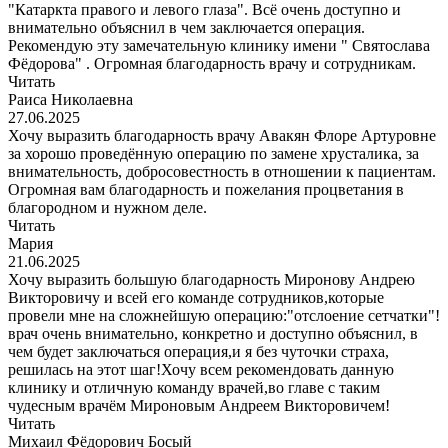
"Катаркта правого и левого глаза". Всё очень доступно и
внимательно объяснил в чем заключается операция.
Рекомендую эту замечательную клинику имени " Святослава
Фёдорова" . Огромная благодарность врачу и сотрудникам.
Читать
Раиса Николаевна
27.06.2025
Хочу выразить благодарность врачу Авакян Флоре Артуровне
за хорошо проведённую операцию по замене хрусталика, за
внимательность, добросовестность в отношении к пациентам.
Огромная вам благодарность и пожелания процветания в
благородном и нужном деле.
Читать
Мария
21.06.2025
Хочу выразить большую благодарность Миронову Андрею
Викторовичу и всей его команде сотрудников,которые
провели мне на сложнейшую операцию:"отслоение сетчатки"!
врач очень внимательно, конкретно и доступно объяснил, в
чем будет заключаться операция,и я без чуточки страха,
решилась на этот шаг!Хочу всем рекомендовать данную
клинику и отличную команду врачей,во главе с таким
чудесным врачём Мироновым Андреем Викторовичем!
Читать
Михаил Фёдорович Босый