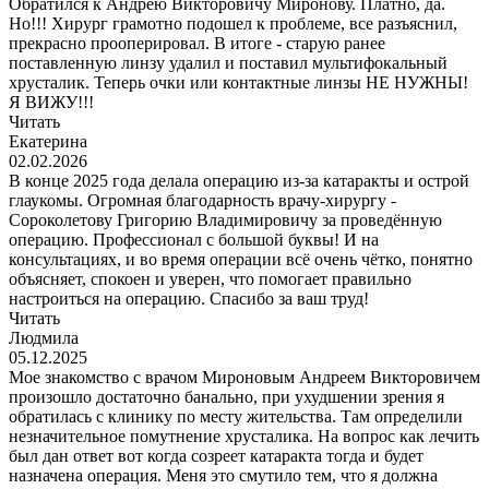
Обратился к Андрею Викторовичу Миронову. Платно, да.
Но!!! Хирург грамотно подошел к проблеме, все разъяснил,
прекрасно прооперировал. В итоге - старую ранее
поставленную линзу удалил и поставил мультифокальный
хрусталик. Теперь очки или контактные линзы НЕ НУЖНЫ!
Я ВИЖУ!!!
Читать
Екатерина
02.02.2026
В конце 2025 года делала операцию из-за катаракты и острой
глаукомы. Огромная благодарность врачу-хирургу -
Сороколетову Григорию Владимировичу за проведённую
операцию. Профессионал с большой буквы! И на
консультациях, и во время операции всё очень чётко, понятно
объясняет, спокоен и уверен, что помогает правильно
настроиться на операцию. Спасибо за ваш труд!
Читать
Людмила
05.12.2025
Мое знакомство с врачом Мироновым Андреем Викторовичем
произошло достаточно банально, при ухудшении зрения я
обратилась с клинику по месту жительства. Там определили
незначительное помутнение хрусталика. На вопрос как лечить
был дан ответ вот когда созреет катаракта тогда и будет
назначена операция. Меня это смутило тем, что я должна