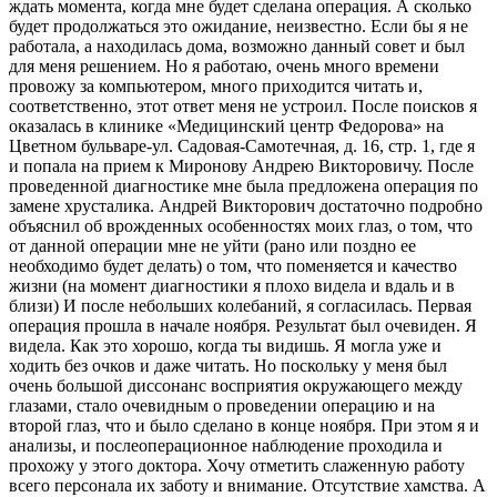
ждать момента, когда мне будет сделана операция. А сколько
будет продолжаться это ожидание, неизвестно. Если бы я не
работала, а находилась дома, возможно данный совет и был
для меня решением. Но я работаю, очень много времени
провожу за компьютером, много приходится читать и,
соответственно, этот ответ меня не устроил. После поисков я
оказалась в клинике «Медицинский центр Федорова» на
Цветном бульваре-ул. Садовая-Самотечная, д. 16, стр. 1, где я
и попала на прием к Миронову Андрею Викторовичу. После
проведенной диагностике мне была предложена операция по
замене хрусталика. Андрей Викторович достаточно подробно
объяснил об врожденных особенностях моих глаз, о том, что
от данной операции мне не уйти (рано или поздно ее
необходимо будет делать) о том, что поменяется и качество
жизни (на момент диагностики я плохо видела и вдаль и в
близи) И после небольших колебаний, я согласилась. Первая
операция прошла в начале ноября. Результат был очевиден. Я
видела. Как это хорошо, когда ты видишь. Я могла уже и
ходить без очков и даже читать. Но поскольку у меня был
очень большой диссонанс восприятия окружающего между
глазами, стало очевидным о проведении операцию и на
второй глаз, что и было сделано в конце ноября. При этом я и
анализы, и послеоперационное наблюдение проходила и
прохожу у этого доктора. Хочу отметить слаженную работу
всего персонала их заботу и внимание. Отсутствие хамства. А