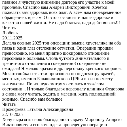
главное я чувствую внимание доктора его участие к моей
проблеме. Спасибо вам Андрей Викторович! Хочется
пожелать вам здоровья, всех благ. А всем нам своевременное
обращение к врачам. От этого зависит и наше здоровье и
качество нашей жизни. Не надо бояться, надо действовать!!!
Читать
Любовь
20.11.2025
Делала осенью 2025 три операции: замена хрусталика на оба
глаза и один глаз отслоение сетчатки. Операции прошли
превосходно, но меня приятно шокировало отношение
персонала к больным. Столь чуткого ,внимательного и
трепетного отношения я совершенно! совершенно не
ожидала! Я желаю врачам и др. персоналу крепкого здоровья.
Моя отслойка сетчатки произошла по недосмотру врачей,
местных, именно Балашихинского ЦРБ и врача по месту
жительства. По их недосмотру я осталась в тяжёлом
состоянии... И только благодаря персоналу клиники Федорова
я снова могу читать, ходить в магазин, жить полноценной
жизнью. Спасибо вам большое
Читать
Прокофьева Татьяна Александровна
22.10.2025
Хочу выразить свою благодарность врачу Миронову Андрею
Викторовичу и его команде за проведеную операцию