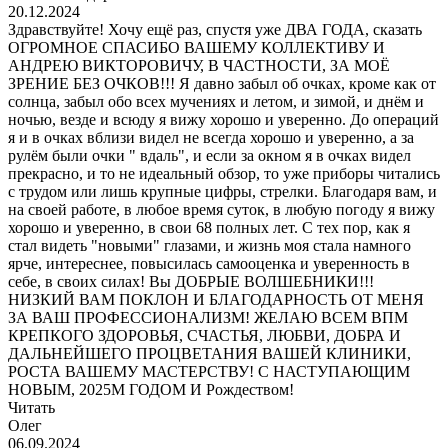
20.12.2024
Здравствуйте! Хочу ещё раз, спустя уже ДВА ГОДА, сказать
ОГРОМНОЕ СПАСИБО ВАШЕМУ КОЛЛЕКТИВУ И
АНДРЕЮ ВИКТОРОВИЧУ, В ЧАСТНОСТИ, ЗА МОЁ
ЗРЕНИЕ БЕЗ ОЧКОВ!!! Я давно забыл об очках, кроме как от
солнца, забыл обо всех мучениях и летом, и зимой, и днём и
ночью, везде и всюду я вижу хорошо и уверенно. До операций
я и в очках вблизи видел не всегда хорошо и уверенно, а за
рулём были очки " вдаль", и если за окном я в очках видел
прекрасно, и то не идеальный обзор, то уже приборы читались
с трудом или лишь крупные цифры, стрелки. Благодаря вам, и
на своей работе, в любое время суток, в любую погоду я вижу
хорошо и уверенно, в свои 68 полных лет. С тех пор, как я
стал видеть "новыми" глазами, и жизнь моя стала намного
ярче, интереснее, повысилась самооценка и уверенность в
себе, в своих силах! Вы ДОБРЫЕ ВОЛШЕБНИКИ!!!
НИЗКИЙ ВАМ ПОКЛОН И БЛАГОДАРНОСТЬ ОТ МЕНЯ
ЗА ВАШ ПРОФЕССИОНАЛИЗМ! ЖЕЛАЮ ВСЕМ ВПМ
КРЕПКОГО ЗДОРОВЬЯ, СЧАСТЬЯ, ЛЮБВИ, ДОБРА И
ДАЛЬНЕЙШЕГО ПРОЦВЕТАНИЯ ВАШЕЙ КЛИНИКИ,
РОСТА ВАШЕМУ МАСТЕРСТВУ! С НАСТУПАЮЩИМ
НОВЫМ, 2025М ГОДОМ И Рождеством!
Читать
Олег
06.09.2024