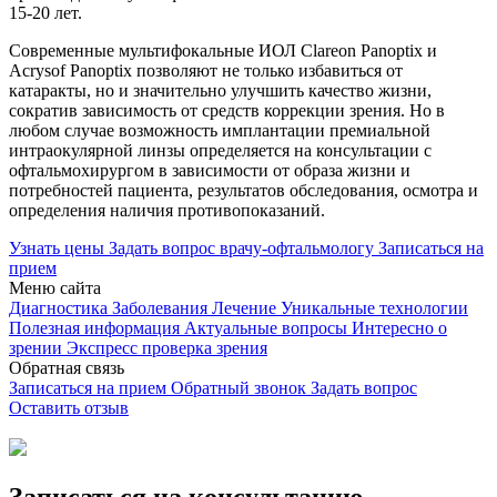
15-20 лет.
Современные мультифокальные ИОЛ Clareon Panoptix и
Acrysof Panoptix позволяют не только избавиться от
катаракты, но и значительно улучшить качество жизни,
сократив зависимость от средств коррекции зрения. Но в
любом случае возможность имплантации премиальной
интраокулярной линзы определяется на консультации с
офтальмохирургом в зависимости от образа жизни и
потребностей пациента, результатов обследования, осмотра и
определения наличия противопоказаний.
Узнать цены
Задать вопрос врачу-офтальмологу
Записаться на
прием
Меню сайта
Диагностика
Заболевания
Лечение
Уникальные технологии
Полезная информация
Актуальные вопросы
Интересно о
зрении
Экспресс проверка зрения
Обратная связь
Записаться на прием
Обратный звонок
Задать вопрос
Оставить отзыв