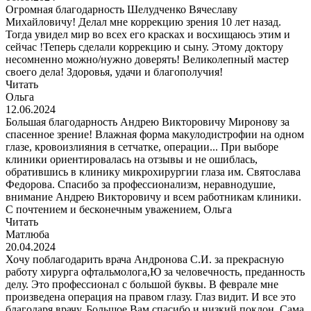
Огромная благодарность Шелудченко Вячеславу
Михайловичу! Делал мне коррекцию зрения 10 лет назад.
Тогда увидел мир во всех его красках и восхищаюсь этим и
сейчас !Теперь сделали коррекцию и сыну. Этому доктору
несомненно можно/нужно доверять! Великолепный мастер
своего дела! Здоровья, удачи и благополучия!
Читать
Ольга
12.06.2024
Большая благодарность Андрею Викторовичу Миронову за
спасенное зрение! Влажная форма макулодистрофии на одном
глазе, кровоизлияния в сетчатке, операции... При выборе
клиники ориентировалась на отзывы и не ошиблась,
обратившись в клинику микрохирургии глаза им. Святослава
Федорова. Спасибо за профессионализм, неравнодушие,
внимание Андрею Викторовичу и всем работникам клиники.
С почтением и бесконечным уважением, Ольга
Читать
Матлюба
20.04.2024
Хочу поблагодарить врача Андронова С.И. за прекрасную
работу хирурга офтальмолога,Ю за человечность, преданность
делу. Это профессионал с большой буквы. В феврале мне
произведена операция на правом глазу. Глаз видит. И все это
благодаря врачу. Большое Вам спасибо и низкий поклон. Сама