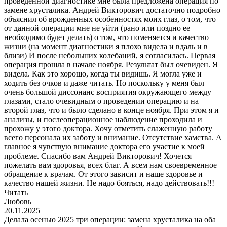
проведенной диагностике мне была предложена операция по
замене хрусталика. Андрей Викторович достаточно подробно
объяснил об врожденных особенностях моих глаз, о том, что
от данной операции мне не уйти (рано или поздно ее
необходимо будет делать) о том, что поменяется и качество
жизни (на момент диагностики я плохо видела и вдаль и в
близи) И после небольших колебаний, я согласилась. Первая
операция прошла в начале ноября. Результат был очевиден. Я
видела. Как это хорошо, когда ты видишь. Я могла уже и
ходить без очков и даже читать. Но поскольку у меня был
очень большой диссонанс восприятия окружающего между
глазами, стало очевидным о проведении операцию и на
второй глаз, что и было сделано в конце ноября. При этом я и
анализы, и послеоперационное наблюдение проходила и
прохожу у этого доктора. Хочу отметить слаженную работу
всего персонала их заботу и внимание. Отсутствие хамства. А
главное я чувствую внимание доктора его участие к моей
проблеме. Спасибо вам Андрей Викторович! Хочется
пожелать вам здоровья, всех благ. А всем нам своевременное
обращение к врачам. От этого зависит и наше здоровье и
качество нашей жизни. Не надо бояться, надо действовать!!!
Читать
Любовь
20.11.2025
Делала осенью 2025 три операции: замена хрусталика на оба