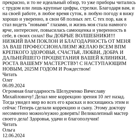
прекрасно, и то не идеальный обзор, то уже приборы читались
с трудом или лишь крупные цифры, стрелки. Благодаря вам, и
на своей работе, в любое время суток, в любую погоду я вижу
хорошо и уверенно, в свои 68 полных лет. С тех пор, как я
стал видеть "новыми" глазами, и жизнь моя стала намного
ярче, интереснее, повысилась самооценка и уверенность в
себе, в своих силах! Вы ДОБРЫЕ ВОЛШЕБНИКИ!!!
НИЗКИЙ ВАМ ПОКЛОН И БЛАГОДАРНОСТЬ ОТ МЕНЯ
ЗА ВАШ ПРОФЕССИОНАЛИЗМ! ЖЕЛАЮ ВСЕМ ВПМ
КРЕПКОГО ЗДОРОВЬЯ, СЧАСТЬЯ, ЛЮБВИ, ДОБРА И
ДАЛЬНЕЙШЕГО ПРОЦВЕТАНИЯ ВАШЕЙ КЛИНИКИ,
РОСТА ВАШЕМУ МАСТЕРСТВУ! С НАСТУПАЮЩИМ
НОВЫМ, 2025М ГОДОМ И Рождеством!
Читать
Олег
06.09.2024
Огромная благодарность Шелудченко Вячеславу
Михайловичу! Делал мне коррекцию зрения 10 лет назад.
Тогда увидел мир во всех его красках и восхищаюсь этим и
сейчас !Теперь сделали коррекцию и сыну. Этому доктору
несомненно можно/нужно доверять! Великолепный мастер
своего дела! Здоровья, удачи и благополучия!
Читать
Ольга
12.06.2024