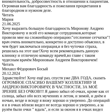
внимательность, добросовестность в отношении к пациентам.
Огромная вам благодарность и пожелания процветания в
благородном и нужном деле.
Читать
Мария
21.06.2025
Хочу выразить большую благодарность Миронову Андрею
Викторовичу и всей его команде сотрудников,которые
провели мне на сложнейшую операцию:"отслоение сетчатки"!
врач очень внимательно, конкретно и доступно объяснил, в
чем будет заключаться операция,и я без чуточки страха,
решилась на этот шаг!Хочу всем рекомендовать данную
клинику и отличную команду врачей,во главе с таким
чудесным врачём Мироновым Андреем Викторовичем!
Читать
Михаил Фёдорович Босый
20.12.2024
Здравствуйте! Хочу ещё раз, спустя уже ДВА ГОДА, сказать
ОГРОМНОЕ СПАСИБО ВАШЕМУ КОЛЛЕКТИВУ И
АНДРЕЮ ВИКТОРОВИЧУ, В ЧАСТНОСТИ, ЗА МОЁ
ЗРЕНИЕ БЕЗ ОЧКОВ!!! Я давно забыл об очках, кроме как от
солнца, забыл обо всех мучениях и летом, и зимой, и днём и
ночью, везде и всюду я вижу хорошо и уверенно. До операций
я и в очках вблизи видел не всегда хорошо и уверенно, а за
рулём были очки " вдаль", и если за окном я в очках видел