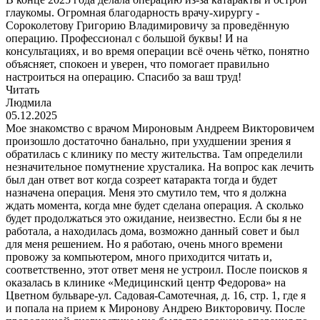
глаукомы. Огромная благодарность врачу-хирургу -
Сороколетову Григорию Владимировичу за проведённую
операцию. Профессионал с большой буквы! И на
консультациях, и во время операции всё очень чётко, понятно
объясняет, спокоен и уверен, что помогает правильно
настроиться на операцию. Спасибо за ваш труд!
Читать
Людмила
05.12.2025
Мое знакомство с врачом Мироновым Андреем Викторовичем
произошло достаточно банально, при ухудшении зрения я
обратилась с клинику по месту жительства. Там определили
незначительное помутнение хрусталика. На вопрос как лечить
был дан ответ вот когда созреет катаракта тогда и будет
назначена операция. Меня это смутило тем, что я должна
ждать момента, когда мне будет сделана операция. А сколько
будет продолжаться это ожидание, неизвестно. Если бы я не
работала, а находилась дома, возможно данный совет и был
для меня решением. Но я работаю, очень много времени
провожу за компьютером, много приходится читать и,
соответственно, этот ответ меня не устроил. После поисков я
оказалась в клинике «Медицинский центр Федорова» на
Цветном бульваре-ул. Садовая-Самотечная, д. 16, стр. 1, где я
и попала на прием к Миронову Андрею Викторовичу. После