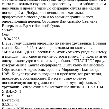
связи со сложным случаем и прогрессирующим заболеванием
назначила и провела удачную операцию спустя две недели
после приёма. Добрая, отзывчивая, внимательная,
профессионал своего дела и во время операции и пост
операционный период. Огромное Вам спасибо Светлана
Валерьевна. Врач с большой буквы.
Читать
Олег
18.04.2026
В 2025 году сделали операцию по замене хрусталика. Правый
глазик. Было - 5,25, замена происходила по квоте, т. е.
"БЕЗВОЗМЕЗДНО", бесплатно. Итог - от чего уходили к тому
и пришли - итоговое значение остроты минус 4,5. Контактную
линзу каждое утро втыкивать надо было. "СПАСИБО" врачу,
которая меня в Калуге оперировала. Жить было невыносимо.
Обратился к Андрею Викторовичу Миронову. Платно, да.
Но!!! Хирург грамотно подошел к проблеме, все разъяснил,
прекрасно прооперировал. В итоге - старую ранее
поставленную линзу удалил и поставил мультифокальный
хрусталик. Теперь очки или контактные линзы НЕ НУЖНЫ!
Я ВИЖУ!!!
Читать
Екатерина
02.02.2026
В конце 2025 года делала операцию из-за катаракты и острой