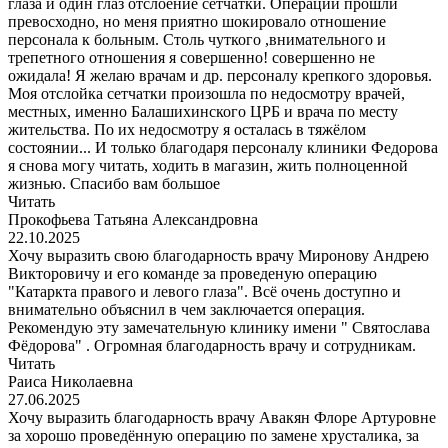
глаза и один глаз отслоение сетчатки. Операции прошли
превосходно, но меня приятно шокировало отношение
персонала к больным. Столь чуткого ,внимательного и
трепетного отношения я совершенно! совершенно не
ожидала! Я желаю врачам и др. персоналу крепкого здоровья.
Моя отслойка сетчатки произошла по недосмотру врачей,
местных, именно Балашихинского ЦРБ и врача по месту
жительства. По их недосмотру я осталась в тяжёлом
состоянии... И только благодаря персоналу клиники Федорова
я снова могу читать, ходить в магазин, жить полноценной
жизнью. Спасибо вам большое
Читать
Прокофьева Татьяна Александровна
22.10.2025
Хочу выразить свою благодарность врачу Миронову Андрею
Викторовичу и его команде за проведеную операцию
"Катаркта правого и левого глаза". Всё очень доступно и
внимательно объяснил в чем заключается операция.
Рекомендую эту замечательную клинику имени " Святослава
Фёдорова" . Огромная благодарность врачу и сотрудникам.
Читать
Раиса Николаевна
27.06.2025
Хочу выразить благодарность врачу Авакян Флоре Артуровне
за хорошо проведённую операцию по замене хрусталика, за