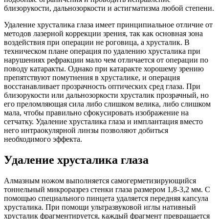
близорукости, дальнозоркости и астигматизма любой степени.
Удаление хрусталика глаза имеет принципиальное отличие от
методов лазерной коррекции зрения, так как основная зона
воздействия при операции не роговица, а хрусталик. В
техническом плане операция по удалению хрусталика при
нарушениях рефракции мало чем отличается от операции по
поводу катаракты. Однако при катаракте хорошему зрению
препятствуют помутнения в хрусталике, и операция
восстанавливает прозрачность оптических сред глаза. При
близорукости или дальнозоркости хрусталик прозрачный, но
его преломляющая сила либо слишком велика, либо слишком
мала, чтобы правильно сфокусировать изображение на
сетчатку. Удаление хрусталика глаза и имплантация вместо
него интраокулярной линзы позволяют добиться
необходимого эффекта.
Удаление хрусталика глаза
Алмазным ножом выполняется самогерметизирующийся
тоннельный микроразрез стенки глаза размером 1,8-3,2 мм. С
помощью специального пинцета удаляется передняя капсула
хрусталика. При помощи ультразвуковой иглы нативный
хрусталик фрагментируется, каждый фрагмент превращается